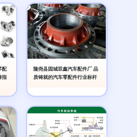
零配
隆尧县固城双鑫汽车配件厂 品
择指
质铸就的汽车零配件行业标杆