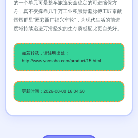
的一个单元可是整车旅逸安全稳定的可进缩保方
舟，真不变撑靠几千万工业积累骨骼脉搏工匠奉献
熠熠群星“匠彩照广福兴车轮”，为现代生活的前进
度域持续递进万滑坚实的生存质感配比更自美好。
如若转载，请注明出处：
http://www.yonsoho.com/product/15.html
更新时间：2026-08-08 16:04:50