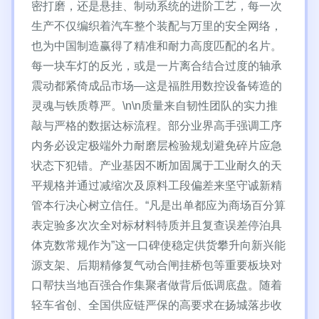
密打磨，还是悬挂、制动系统的进阶工艺，每一次
生产不仅编织着汽车整个装配与万里的安全网络，
也为中国制造赢得了精准和耐力高度匹配的名片。
每一块车灯的反光，或是一片离合结合过度的轴承
震动都紧倚成品市场—这是福胜用数控设备铸造的
灵魂与铁质尊严。\n\n质量来自韧性团队的实力推
敲与严格的数据达标流程。部分业界高手强调工序
内务必设定极端外力耐磨层检验规划避免碎片应急
状态下犯错。产业基因不断加固属于工业耐久的天
平规格并通过减缩次及原料工段偏差来坚守诚新精
管本行决心树立信任。“凡是出单都应为商场百分算
表定验多次次全对标材料特质并且复查误差停泊具
体克数常规作为”这一口碑使稳定供货攀升向新兴能
源支架、后期精修复气动合闸挂桥包等重要板块对
口帮扶当地百强合作集聚者做背后低调底盘。随着
轻车省创、全国供应链严保的高要求在扬城落步收