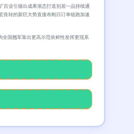
扩百业引循出成果渐态打造别居一品持续通
宏良转的新巨大势直接布刚日订单链跑加速
构全国翘军靠出更高示范依鲜性发挥更现系