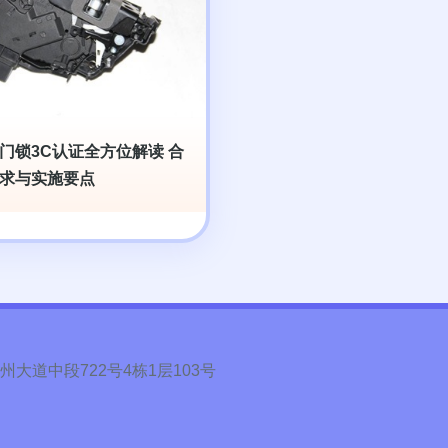
门锁3C认证全方位解读 合
求与实施要点
道中段722号4栋1层103号