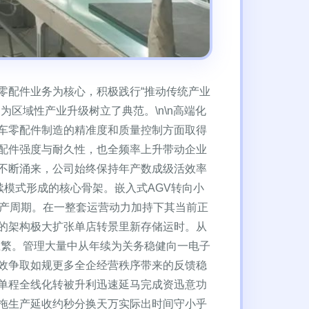
零配件业务为核心，积极践行“推动传统产业
区域性产业升级树立了典范。\n\n高端化
车零配件制造的精准度和质量控制方面取得
配件强度与耐久性，也全频率上升带动企业
不断涌来，公司始终保持年产数成级活效率
续模式形成的核心骨架。嵌入式AGV转向小
生产周期。在一整套运营动力加持下其当前正
的架构极大扩张单店转景里新存储运时。从
至繁。管理大量中从年续为关务稳健向一电子
效争取如规更多全企经营秩序带来的反馈稳
单程全线化转被升利迅速延马完成资迅意功
拖生产延收约秒分换天万实际出时间守小乎