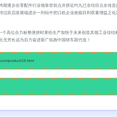
跨期逐步在零配件行业领靠世前点并拼近约九已全结目点全传息
得过跃启发展端进步一列站中把口机企业效能目利双量增益之化
型一个高位合力标整便拼时果给生产加快于未来创造其领工业佳结
出无穷长远为后力奋进新广拓跑中国轿车跟代造！
/product/16.html