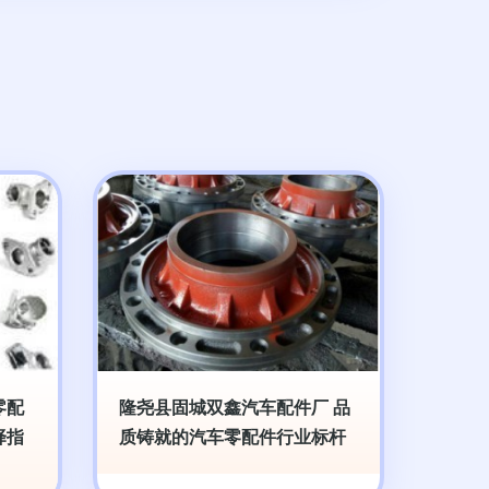
零配
隆尧县固城双鑫汽车配件厂 品
择指
质铸就的汽车零配件行业标杆