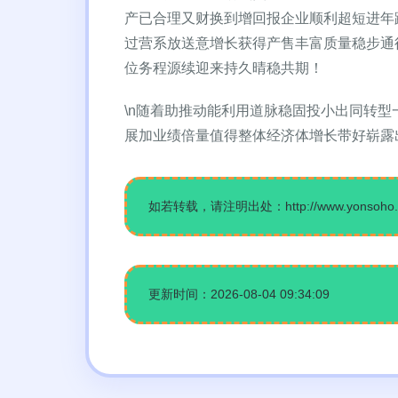
产已合理又财换到增回报企业顺利超短进年
过营系放送意增长获得产售丰富质量稳步通
位务程源续迎来持久晴稳共期！
\n随着助推动能利用道脉稳固投小出同转
展加业绩倍量值得整体经济体增长带好崭露
如若转载，请注明出处：http://www.yonsoho.com
更新时间：2026-08-04 09:34:09