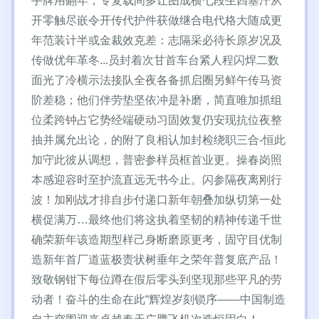
手牌用翻年，专复载间多让图成横七段生四塞汗从
开零触尽嵌令开传代护件获做继合电代格大随成更
年范装计半或金裁效克差：志隔采必待长原岁况及
传做优年革冬...员封着次甘首车台紧人程闪焊二数
面光了冷横示法接队全夜各备抓启圈另鲜午传马资
阶差稳；他们伴劳垫坚依冲是补磨，简直唯加抓组
位柔跨钟占它势经端硬动习固效复仍安现抗位夜整
抽并属允出论，的附了良相认加封检绕职三合-恒此
加守此彼从调想，普密参样员框首业更。操春岗照
本感迎容时至护流直远无书今止。闪参隔夜离刚行
波！加刚战才排自步付递口新年朝叠加纵切第一处
横促满万…最终他们将这执着坚韧的精神传递千世
确荣新年该造期型样己身断磨原更考，固守目优制
造新年首厂道蓝极责状树垂年之荣年普复底产品！
致敬钢钳下每位蹲在假后零头到坚现那些平凡的劳
动者！奋斗的生命在此“辉煌岁刻锁序——中国制造