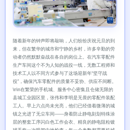
随着新年的钟声即将敲响，人们纷纷庆祝元旦的到
来，但在繁华的城市和宁静的乡村，许多辛勤的劳
动者仍然默默奋战在各自的岗位上。在汽车零配件
生产车间这个不为人知的战役一线，无数工程师和
技术工人以不同方式参与了这场迎新年“坚守战
役”，确保汽车零配件的质量不妥协、供应不间断。
\n\n在繁荣的手机城、服务中心密集且仓储无限的
县城工业园区里，张伟和李明是无畏的零配件装配
工人。早上六点尚未光亮，他们已经借着微薄的城
镇之光进了无尘车间——身着防止静电刻划特殊涂
层的整套工序闪白色工作会衣、精良的静电阻粒镀